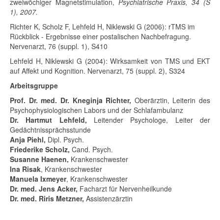
zweiwöchiger Magnetstimulation,
Psychiatrische Praxis, 34 (S
1), 2007.
Richter K, Scholz F, Lehfeld H, Niklewski G (2006): rTMS im
Rückblick - Ergebnisse einer postalischen Nachbefragung.
Nervenarzt, 76 (suppl. 1), S410
Lehfeld H, Niklewski G (2004): Wirksamkeit von TMS und EKT
auf Affekt und Kognition. Nervenarzt, 75 (suppl. 2), S324
Arbeitsgruppe
Prof. Dr. med. Dr. Kneginja Richter,
Oberärztin, Leiterin des
Psychophysiologischen Labors und der Schlafambulanz
Dr. Hartmut Lehfeld,
Leitender Psychologe, Leiter der
Gedächtnissprächsstunde
Anja Piehl,
Dipl. Psych.
Friederike Scholz,
Cand. Psych.
Susanne Haenen,
Krankenschwester
Ina Risak
, Krankenschwester
Manuela Ixmeyer
, Krankenschwester
Dr. med. Jens Acker,
Facharzt für Nervenheilkunde
Dr. med. Riris Metzner,
Assistenzärztin