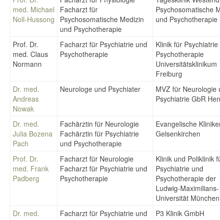
med. Michael
Facharzt für
Psychosomatische M
Noll-Hussong
Psychosomatische Medizin
und Psychotherapie
und Psychotherapie
Prof. Dr.
Facharzt für Psychiatrie und
Klinik für Psychiatri
med. Claus
Psychotherapie
Psychotherapie
Normann
Universitätsklinikum
Freiburg
Dr. med.
Neurologe und Psychiater
MVZ für Neurologie
Andreas
Psychiatrie GbR He
Nowak
Dr. med.
Fachärztin für Neurologie
Evangelische Klinike
Julia Bozena
Fachärztin für Psychiatrie
Gelsenkirchen
Pach
und Psychotherapie
Prof. Dr.
Facharzt für Neurologie
Klinik und Poliklinik f
med. Frank
Facharzt für Psychiatrie und
Psychiatrie und
Padberg
Psychotherapie
Psychotherapie der
Ludwig-Maximilians-
Universität München
Dr. med.
Facharzt für Psychiatrie und
P3 Klinik GmbH