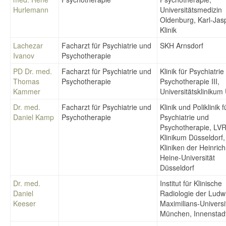
Hurlemann
Universitätsmedizin
Oldenburg, Karl-Jas
Klinik
Lachezar
Facharzt für Psychiatrie und
SKH Arnsdorf
Ivanov
Psychotherapie
PD Dr. med.
Facharzt für Psychiatrie und
Klinik für Psychiatri
Thomas
Psychotherapie
Psychotherapie III,
Kammer
Universitätsklinikum
Dr. med.
Facharzt für Psychiatrie und
Klinik und Poliklinik f
Daniel Kamp
Psychotherapie
Psychiatrie und
Psychotherapie, LVR
Klinikum Düsseldorf,
Kliniken der Heinrich
Heine-Universität
Düsseldorf
Dr. med.
Institut für Klinische
Daniel
Radiologie der Ludw
Keeser
Maximilians-Universi
München, Innenstad