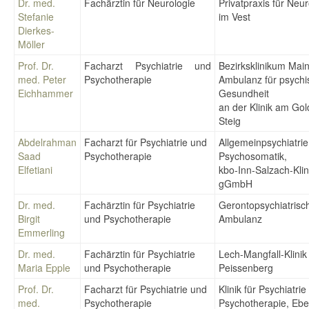
Dr. med.
Fachärztin für Neurologie
Privatpraxis für Neur
Stefanie
im Vest
Dierkes-
Möller
Prof. Dr.
Facharzt Psychiatrie und
Bezirksklinikum Mai
med. Peter
Psychotherapie
Ambulanz für psychi
Eichhammer
Gesundheit
an der Klinik am Go
Steig
Abdelrahman
Facharzt für Psychiatrie und
Allgemeinpsychiatri
Saad
Psychotherapie
Psychosomatik,
Elfetiani
kbo-Inn-Salzach-Kli
gGmbH
Dr. med.
Fachärztin für Psychiatrie
Gerontopsychiatrisc
Birgit
und Psychotherapie
Ambulanz
Emmerling
Dr. med.
Fachärztin für Psychiatrie
Lech-Mangfall-Klinik
Maria Epple
und Psychotherapie
Peissenberg
Prof. Dr.
Facharzt für Psychiatrie und
Klinik für Psychiatri
med.
Psychotherapie
Psychotherapie, Ebe