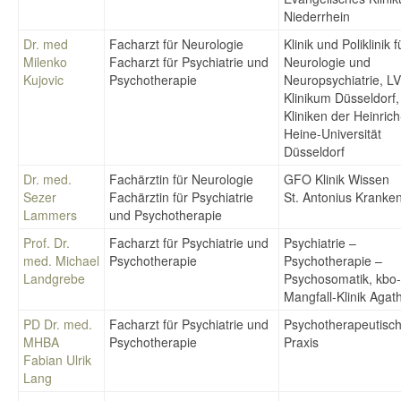
Niederrhein
Dr. med
Facharzt für Neurologie
Klinik und Poliklinik f
Milenko
Facharzt für Psychiatrie und
Neurologie und
Kujovic
Psychotherapie
Neuropsychiatrie, L
Klinikum Düsseldorf,
Kliniken der Heinrich
Heine-Universität
Düsseldorf
Dr. med.
Fachärztin für Neurologie
GFO Klinik Wissen
Sezer
Fachärztin für Psychiatrie
St. Antonius Kranke
Lammers
und Psychotherapie
Prof. Dr.
Facharzt für Psychiatrie und
Psychiatrie –
med. Michael
Psychotherapie
Psychotherapie –
Landgrebe
Psychosomatik, kbo
Mangfall-Klinik Agat
PD Dr. med.
Facharzt für Psychiatrie und
Psychotherapeutisc
MHBA
Psychotherapie
Praxis
Fabian Ulrik
Lang