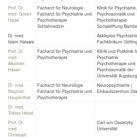
Prof. Dr.
Facharzt für Neurologie
Klinik für Psychiatrie,
med. Göran
Facharzt für Psychiatrie und
Psychosomatik und
Hajak
Psychotherapie
Psychotherapie
Schlafmedizin
Sozialstiftung Bamb
Dr. med.
Asklepios Psychiatri
Islam Halawa
Fachklinikum Göttin
Prof. Dr.
Facharzt für Psychiatrie und
Klinik und Poliklinik f
med.
Psychotherapie
Psychiatrie,
Alkomiet
Psychotherapie und
Hasan
Psychosomatik der
Universität Augsbur
Dr. med.
Facharzt für Neurologie
Neuropsychiatrie |
Stephan
Facharzt für Psychiatrie und
Einkaufszentrum Gla
Haupenthal
Psychotherapie
Dr. med.
Tobias Hebel
Prof. Dr.
Carl von Ossietzky
med.
Universität
Christoph