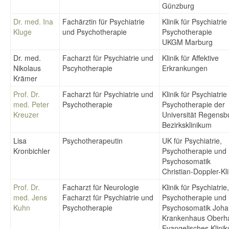
Günzburg
Dr. med. Ina
Fachärztin für Psychiatrie
Klinik für Psychiatri
Kluge
und Psychotherapie
Psychotherapie
UKGM Marburg
Dr. med.
Facharzt für Psychiatrie und
Klinik für Affektive
Nikolaus
Pscyhotherapie
Erkrankungen
Krämer
Prof. Dr.
Facharzt für Psychiatrie und
Klinik für Psychiatri
med. Peter
Psychotherapie
Psychotherapie der
Kreuzer
Universität Regens
Bezirksklinikum
Lisa
Psychotherapeutin
UK für Psychiatrie,
Kronbichler
Psychotherapie und
Psychosomatik
Christian-Doppler-Kli
Prof. Dr.
Facharzt für Neurologie
Klinik für Psychiatrie,
med. Jens
Facharzt für Psychiatrie und
Psychotherapie und
Kuhn
Psychotherapie
Psychosomatik Joha
Krankenhaus Oberh
Evangelisches Klini