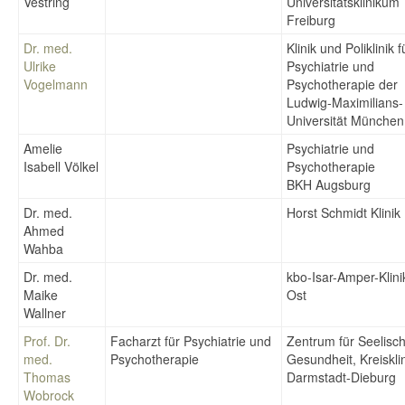
Vestring
Universitätsklinikum
Freiburg
Dr. med.
Klinik und Poliklinik f
Ulrike
Psychiatrie und
Vogelmann
Psychotherapie der
Ludwig-Maximilians-
Universität München
Amelie
Psychiatrie und
Isabell Völkel
Psychotherapie
BKH Augsburg
Dr. med.
Horst Schmidt Klinik
Ahmed
Wahba
Dr. med.
kbo-Isar-Amper-Klin
Maike
Ost
Wallner
Prof. Dr.
Facharzt für Psychiatrie und
Zentrum für Seelisc
med.
Psychotherapie
Gesundheit, Kreiskli
Thomas
Darmstadt-Dieburg
Wobrock