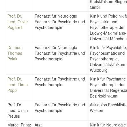
Kreisklinikum Siegen
GmbH
Prof. Dr.
Facharzt für Neurologie
Klinik und Poliklinik f
med. Oliver
Facharzt für Psychiatrie und
Psychiatrie und
Pogarell
Psychotherapie
Psychotherapie der
Ludwig-Maximilians-
Universität München
Dr. med.
Facharzt für Neurologie
Klinik für Psychiatrie,
Thomas
Facharzt für Psychiatrie und
Psychosomatik und
Polak
Psychotherapie
Psychotherapie,
Universitätsklinikum
Würzburg
Prof. Dr.
Facharzt für Psychiatrie und
Klinik für Psychiatri
med. Timm
Psychotherapie
Psychotherapie der
Pöppl
Universität Regens
Bezirksklinikum
Prof. Dr.
Facharzt für Psychiatrie und
Asklepios Fachklinik
med. Ulrich
Psychotherapie
Wiesen
Preuss
Marcel Printz
Arzt
Klinik für Neurologie