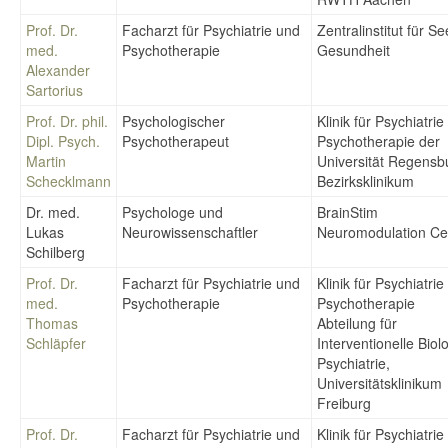
Prof. Dr.
Facharzt für Psychiatrie und
Zentralinstitut für Se
med.
Psychotherapie
Gesundheit
Alexander
Sartorius
Prof. Dr. phil.
Psychologischer
Klinik für Psychiatri
Dipl. Psych.
Psychotherapeut
Psychotherapie der
Martin
Universität Regens
Schecklmann
Bezirksklinikum
Dr. med.
Psychologe und
BrainStim
Lukas
Neurowissenschaftler
Neuromodulation Ce
Schilberg
Prof. Dr.
Facharzt für Psychiatrie und
Klinik für Psychiatri
med.
Psychotherapie
Psychotherapie
Thomas
Abteilung für
Schläpfer
Interventionelle Biol
Psychiatrie,
Universitätsklinikum
Freiburg
Prof. Dr.
Facharzt für Psychiatrie und
Klinik für Psychiatri