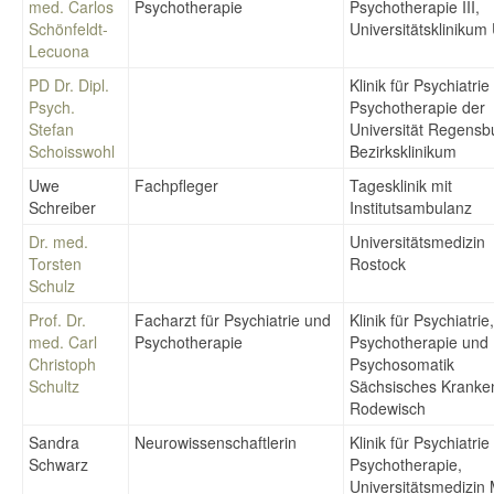
med. Carlos
Psychotherapie
Psychotherapie III,
Schönfeldt-
Universitätsklinikum
Lecuona
PD Dr. Dipl.
Klinik für Psychiatri
Psych.
Psychotherapie der
Stefan
Universität Regens
Schoisswohl
Bezirksklinikum
Uwe
Fachpfleger
Tagesklinik mit
Schreiber
Institutsambulanz
Dr. med.
Universitätsmedizin
Torsten
Rostock
Schulz
Prof. Dr.
Facharzt für Psychiatrie und
Klinik für Psychiatrie,
med. Carl
Psychotherapie
Psychotherapie und
Christoph
Psychosomatik
Schultz
Sächsisches Kranke
Rodewisch
Sandra
Neurowissenschaftlerin
Klinik für Psychiatri
Schwarz
Psychotherapie,
Universitätsmedizin