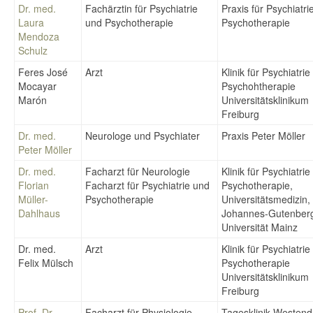
Dr. med.
Fachärztin für Psychiatrie
Praxis für Psychiatri
Laura
und Psychotherapie
Psychotherapie
Mendoza
Schulz
Feres José
Arzt
Klinik für Psychiatri
Mocayar
Psychohtherapie
Marón
Universitätsklinikum
Freiburg
Dr. med.
Neurologe und Psychiater
Praxis Peter Möller
Peter Möller
Dr. med.
Facharzt für Neurologie
Klinik für Psychiatri
Florian
Facharzt für Psychiatrie und
Psychotherapie,
Müller-
Psychotherapie
Universitätsmedizin,
Dahlhaus
Johannes-Gutenber
Universität Mainz
Dr. med.
Arzt
Klinik für Psychiatri
Felix Mülsch
Psychotherapie
Universitätsklinikum
Freiburg
Prof. Dr.
Facharzt für Physiologie
Tagesklinik Westend