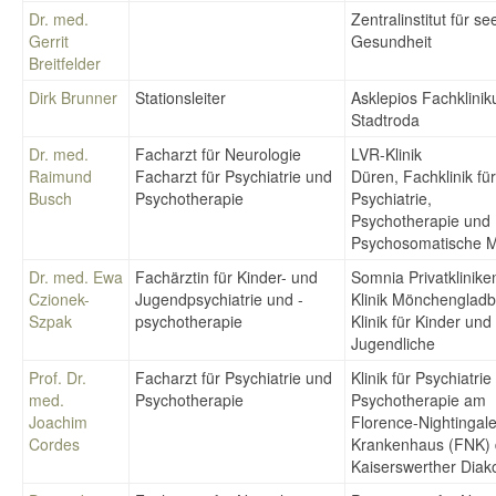
Dr. med.
Zentralinstitut für se
Gerrit
Gesundheit
Breitfelder
Dirk Brunner
Stationsleiter
Asklepios Fachklini
Stadtroda
Dr. med.
Facharzt für Neurologie
LVR-Klinik
Raimund
Facharzt für Psychiatrie und
Düren, Fachklinik für
Busch
Psychotherapie
Psychiatrie,
Psychotherapie und
Psychosomatische M
Dr. med. Ewa
Fachärztin für Kinder- und
Somnia Privatklinike
Czionek-
Jugendpsychiatrie und -
Klinik Mönchengladb
Szpak
psychotherapie
Klinik für Kinder und
Jugendliche
Prof. Dr.
Facharzt für Psychiatrie und
Klinik für Psychiatri
med.
Psychotherapie
Psychotherapie am
Joachim
Florence-Nightingale
Cordes
Krankenhaus (FNK) 
Kaiserswerther Diak