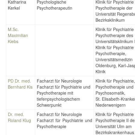
Katharina
Psychologische
Klinik für Psychiatri
Kerkel
Psychotherapeutin
Psychotherapie der
Universität Regens
Bezirksklinikum
M.Sc.
Klinik für Psychiatri
Maximilian
Psychotherapie des
Kiebs
Universitätsklinikum
Klinik für Psychiatri
Psychotherapie,
Universitätsmedizin
Oldenburg, Karl-Jas
Klinik
PD Dr. med.
Facharzt für Neurologie
Klinik für Psychiatrie,
Bernhard Kis
Facharzt für Psychiatrie und
Psychotherapie und
Psychotherapie mit
Psychosomatik,
tiefenpsychologischem
St. Elisabeth-Krank
Schwerpunkt
Niederwenigern
Dr. med.
Facharzt für Neurologie
Klinik für Psychiatri
Roland Klug
Facharzt für Psychiatrie und
Psychotherapie II de
Psychotherapie
Universität Ulm am
Bezirkskrankenhaus