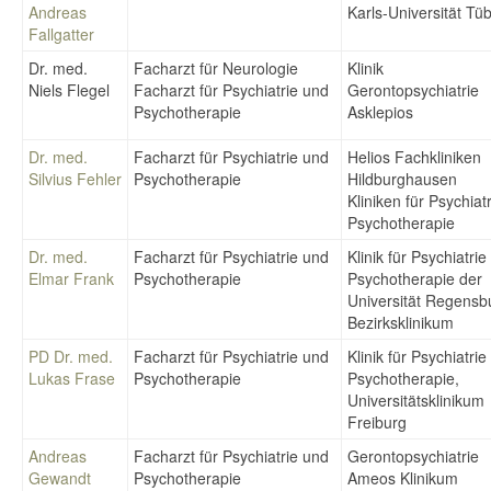
Andreas
Karls-Universität Tü
Fallgatter
Dr. med.
Facharzt für Neurologie
Klinik 
Niels Flegel
Facharzt für Psychiatrie und
Gerontopsychiatrie
Psychotherapie
Asklepios
Dr. med.
Facharzt für Psychiatrie und
Helios Fachkliniken
Silvius Fehler
Psychotherapie
Hildburghausen
Kliniken für Psychiat
Psychotherapie
Dr. med.
Facharzt für Psychiatrie und
Klinik für Psychiatri
Elmar Frank
Psychotherapie
Psychotherapie der
Universität Regens
Bezirksklinikum
PD Dr. med.
Facharzt für Psychiatrie und
Klinik für Psychiatri
Lukas Frase
Psychotherapie
Psychotherapie,
Universitätsklinikum
Freiburg
Andreas
Facharzt für Psychiatrie und
Gerontopsychiatrie
Gewandt
Psychotherapie
Ameos Klinikum