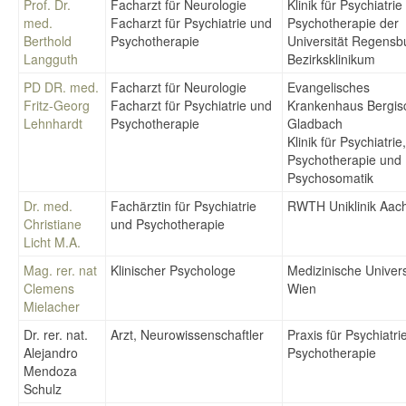
Prof. Dr.
Facharzt für Neurologie
Klinik für Psychiatri
med.
Facharzt für Psychiatrie und
Psychotherapie der
Berthold
Psychotherapie
Universität Regens
Langguth
Bezirksklinikum
PD DR. med.
Facharzt für Neurologie
Evangelisches
Fritz-Georg
Facharzt für Psychiatrie und
Krankenhaus Bergis
Lehnhardt
Psychotherapie
Gladbach
Klinik für Psychiatrie,
Psychotherapie und
Psychosomatik
Dr. med.
Fachärztin für Psychiatrie
RWTH Uniklinik Aac
Christiane
und Psychotherapie
Licht M.A.
Mag. rer. nat
Klinischer Psychologe
Medizinische Univers
Clemens
Wien
Mielacher
Dr. rer. nat.
Arzt, Neurowissenschaftler
Praxis für Psychiatri
Alejandro
Psychotherapie
Mendoza
Schulz