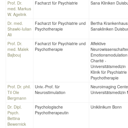
Prof. Dr.
Facharzt für Psychiatrie
Sana Kliniken Duisb
med. Markus
W. Agelink
Dr. med.
Facharzt für Psychiatrie und
Bertha Krankenhaus
Shawki-Iulian
Psychotherapie
Sanakliniken Duisbu
Ali
Prof. Dr.
Facharzt für Psychiatrie und
Affektive
med. Malek
Psychotherapie
Neurowissenschafte
Bajbouj
Emotionsmodulation
Charité -
Universitätsmedizin
Klinik für Psychiatri
Psychotherapie
Prof. Dr. phil.
Univ.-Prof. für
Neuroimaging Cente
Til Ole
Neurostimulation
Universitätsmedizin
Bergmann
Dr. Dipl.
Psychologische
Uniklinikum Bonn
Psych.
Psychotherapeutin
Bettina
Bewernick