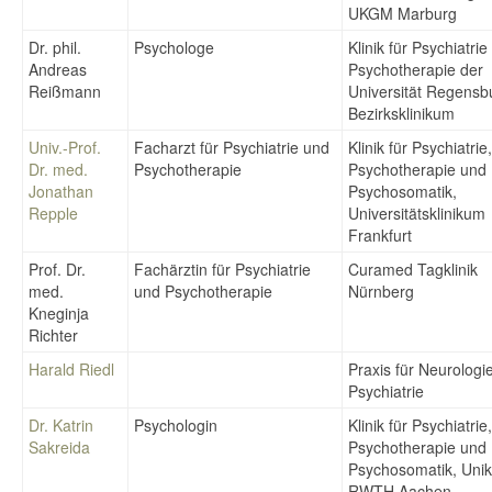
UKGM Marburg
Dr. phil.
Psychologe
Klinik für Psychiatri
Andreas
Psychotherapie der
Reißmann
Universität Regens
Bezirksklinikum
Univ.-Prof.
Facharzt für Psychiatrie und
Klinik für Psychiatrie,
Dr. med.
Psychotherapie
Psychotherapie und
Jonathan
Psychosomatik,
Repple
Universitätsklinikum
Frankfurt
Prof. Dr.
Fachärztin für Psychiatrie
Curamed Tagklinik
med.
und Psychotherapie
Nürnberg
Kneginja
Richter
Harald Riedl
Praxis für Neurologi
Psychiatrie
Dr. Katrin
Psychologin
Klinik für Psychiatrie,
Sakreida
Psychotherapie und
Psychosomatik, Unikl
RWTH Aachen