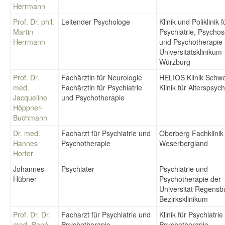
Herrmann
Prof. Dr. phil.
Leitender Psychologe
Klinik und Poliklinik f
Martin
Psychiatrie, Psycho
Herrmann
und Psychotherapie
Universitätsklinikum
Würzburg
Prof. Dr.
Fachärztin für Neurologie
HELIOS Klinik Schwe
med.
Fachärztin für Psychiatrie
Klinik für Alterspsych
Jacqueline
und Psychotherapie
Höppner-
Buchmann
Dr. med.
Facharzt für Psychiatrie und
Oberberg Fachklinik
Hannes
Psychotherapie
Weserbergland
Horter
Johannes
Psychiater
Psychiatrie und
Hübner
Psychotherapie der
Universität Regens
Bezirksklinikum
Prof. Dr. Dr.
Facharzt für Psychiatrie und
Klinik für Psychiatri
med. René
Psychotherapie
Psychotherapie,