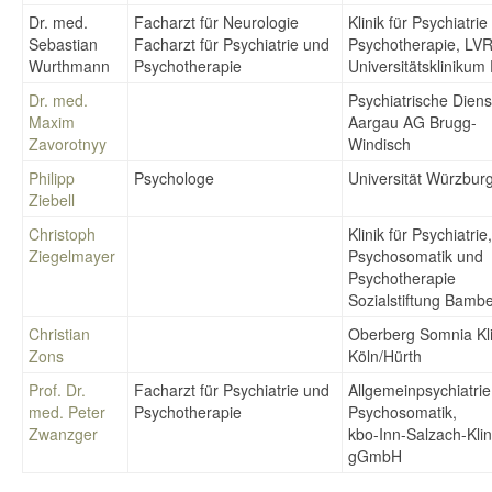
Dr. med.
Facharzt für Neurologie
Klinik für Psychiatri
Sebastian
Facharzt für Psychiatrie und
Psychotherapie, LVR
Wurthmann
Psychotherapie
Universitätsklinikum
Dr. med.
Psychiatrische Diens
Maxim
Aargau AG Brugg-
Zavorotnyy
Windisch
Philipp
Psychologe
Universität Würzbur
Ziebell
Christoph
Klinik für Psychiatrie,
Ziegelmayer
Psychosomatik und
Psychotherapie
Sozialstiftung Bamb
Christian
Oberberg Somnia Kli
Zons
Köln/Hürth
Prof. Dr.
Facharzt für Psychiatrie und
Allgemeinpsychiatri
med. Peter
Psychotherapie
Psychosomatik,
Zwanzger
kbo-Inn-Salzach-Kli
gGmbH