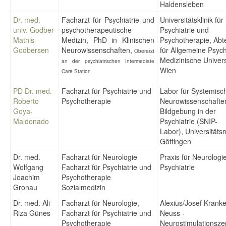
Haldensleben
Dr. med.
Facharzt für Psychiatrie und
Universitätsklinik für
univ. Godber
psychotherapeutische
Psychiatrie und
Mathis
Medizin, PhD in Klinischen
Psychotherapie, Abt
Godbersen
Neurowissenschaften,
für Allgemeine Psychi
Oberarzt
Medizinische Univers
an der psychiatrischen Intermediate
Wien
Care Station
PD Dr. med.
Facharzt für Psychiatrie und
Labor für Systemisc
Roberto
Psychotherapie
Neurowissenschafte
Goya-
Bildgebung in der
Maldonado
Psychiatrie (SNIP-
Labor), Universitäts
Göttingen
Dr. med.
Facharzt für Neurologie
Praxis für Neurologi
Wolfgang
Facharzt für Psychiatrie und
Psychiatrie
Joachim
Psychotherapie
Gronau
Sozialmedizin
Dr. med. Ali
Facharzt für Neurologie,
Alexius/Josef Krank
Riza Günes
Facharzt für Psychiatrie und
Neuss -
Psychotherapie
Neurostimulationsz