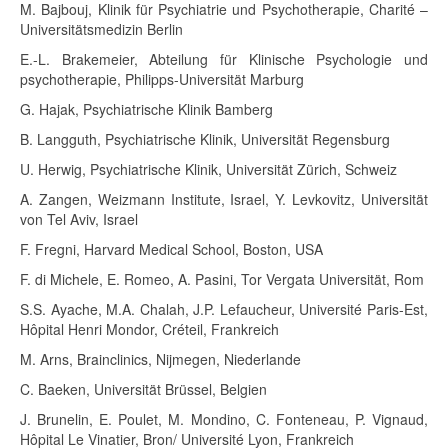
M. Bajbouj, Klinik für Psychiatrie und Psychotherapie, Charité –
Universitätsmedizin Berlin
E.-L. Brakemeier, Abteilung für Klinische Psychologie und
psychotherapie, Philipps-Universität Marburg
G. Hajak, Psychiatrische Klinik Bamberg
B. Langguth, Psychiatrische Klinik, Universität Regensburg
U. Herwig, Psychiatrische Klinik, Universität Zürich, Schweiz
A. Zangen, Weizmann Institute, Israel, Y. Levkovitz, Universität
von Tel Aviv, Israel
F. Fregni, Harvard Medical School, Boston, USA
F. di Michele, E. Romeo, A. Pasini, Tor Vergata Universität, Rom
S.S. Ayache, M.A. Chalah, J.P. Lefaucheur, Université Paris-Est,
Hôpital Henri Mondor, Créteil, Frankreich
M. Arns, Brainclinics, Nijmegen, Niederlande
C. Baeken, Universität Brüssel, Belgien
J. Brunelin, E. Poulet, M. Mondino, C. Fonteneau, P. Vignaud,
Hôpital Le Vinatier, Bron/ Université Lyon, Frankreich