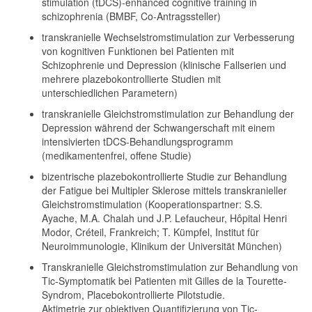
stimulation (tDCS)-enhanced cognitive training in
schizophrenia (BMBF, Co-Antragssteller)
transkranielle Wechselstromstimulation zur Verbesserung
von kognitiven Funktionen bei Patienten mit
Schizophrenie und Depression (klinische Fallserien und
mehrere plazebokontrollierte Studien mit
unterschiedlichen Parametern)
transkranielle Gleichstromstimulation zur Behandlung der
Depression während der Schwangerschaft mit einem
intensivierten tDCS-Behandlungsprogramm
(medikamentenfrei, offene Studie)
bizentrische plazebokontrollierte Studie zur Behandlung
der Fatigue bei Multipler Sklerose mittels transkranieller
Gleichstromstimulation (Kooperationspartner: S.S.
Ayache, M.A. Chalah und J.P. Lefaucheur, Hôpital Henri
Modor, Créteil, Frankreich; T. Kümpfel, Institut für
Neuroimmunologie, Klinikum der Universität München)
Transkranielle Gleichstromstimulation zur Behandlung von
Tic-Symptomatik bei Patienten mit Gilles de la Tourette-
Syndrom, Placebokontrollierte Pilotstudie.
Aktimetrie zur objektiven Quantifizierung von Tic-