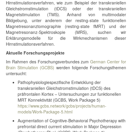
Hirnstimulationsverfahren, wie zum Beispiel der transkraniellen
Gleichstromstimulation (tDCS) oder der transkraniellen
Magnetstimulation (TMS). Anhand von multimodaler
Bildgebung, unter anderem der resting-state funktionellen
Magnetresonanztomographie (resting-state fMRT) und der
Magnetresonanz-Spektroskopie (MRS), suchen wir
Erklärungsmodelle für die Wirkmechanismen dieser
Hirnstimulationsverfahren.
Aktuelle Forschungsprojekte
Im Rahmen des Forschungsverbundes zum
German Center for
Brain Stimulation (GCBS)
werden folgende Forschungsthemen
untersucht:
Pathophysiologiespezifische Entwicklung der
transkraniellen Gleichstromstimulation (tDCS) des
präfrontalen Kortex – Untersuchungen zur funktionellen
MRT Konnektivität (GCBS, Work Package 5)
https://www.gcbs.network/gcbs/projects/human-
models/Work-Package-5.html
Augmentation of Cognitive-Behavioral Psychotherapy with
prefrontal direct current stimulation in Major Depression