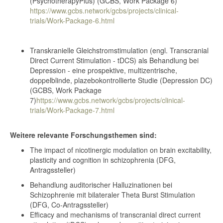
(PsychotherapyPlus) (GCBS, Work Package 6)
https://www.gcbs.network/gcbs/projects/clinical-
trials/Work-Package-6.html
Transkranielle Gleichstromstimulation (engl. Transcranial
Direct Current Stimulation - tDCS) als Behandlung bei
Depression - eine prospektive, multizentrische,
doppelblinde, plazebokontrollierte Studie (Depression DC)
(GCBS, Work Package
7)
https://www.gcbs.network/gcbs/projects/clinical-
trials/Work-Package-7.html
Weitere relevante Forschungsthemen sind:
The impact of nicotinergic modulation on brain excitability,
plasticity and cognition in schizophrenia (DFG,
Antragssteller)
Behandlung auditorischer Halluzinationen bei
Schizophrenie mit bilateraler Theta Burst Stimulation
(DFG, Co-Antragssteller)
Efficacy and mechanisms of transcranial direct current