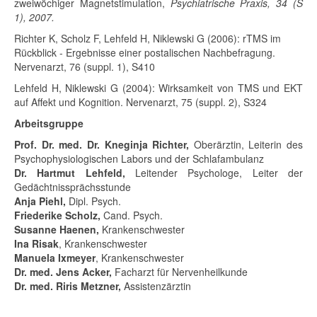
zweiwöchiger Magnetstimulation,
Psychiatrische Praxis, 34 (S
1), 2007.
Richter K, Scholz F, Lehfeld H, Niklewski G (2006): rTMS im
Rückblick - Ergebnisse einer postalischen Nachbefragung.
Nervenarzt, 76 (suppl. 1), S410
Lehfeld H, Niklewski G (2004): Wirksamkeit von TMS und EKT
auf Affekt und Kognition. Nervenarzt, 75 (suppl. 2), S324
Arbeitsgruppe
Prof. Dr. med. Dr. Kneginja Richter,
Oberärztin, Leiterin des
Psychophysiologischen Labors und der Schlafambulanz
Dr. Hartmut Lehfeld,
Leitender Psychologe, Leiter der
Gedächtnissprächsstunde
Anja Piehl,
Dipl. Psych.
Friederike Scholz,
Cand. Psych.
Susanne Haenen,
Krankenschwester
Ina Risak
, Krankenschwester
Manuela Ixmeyer
, Krankenschwester
Dr. med. Jens Acker,
Facharzt für Nervenheilkunde
Dr. med. Riris Metzner,
Assistenzärztin