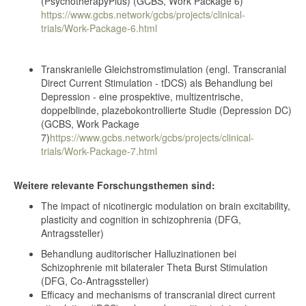
(PsychotherapyPlus) (GCBS, Work Package 6)
https://www.gcbs.network/gcbs/projects/clinical-
trials/Work-Package-6.html
Transkranielle Gleichstromstimulation (engl. Transcranial
Direct Current Stimulation - tDCS) als Behandlung bei
Depression - eine prospektive, multizentrische,
doppelblinde, plazebokontrollierte Studie (Depression DC)
(GCBS, Work Package
7)
https://www.gcbs.network/gcbs/projects/clinical-
trials/Work-Package-7.html
Weitere relevante Forschungsthemen sind:
The impact of nicotinergic modulation on brain excitability,
plasticity and cognition in schizophrenia (DFG,
Antragssteller)
Behandlung auditorischer Halluzinationen bei
Schizophrenie mit bilateraler Theta Burst Stimulation
(DFG, Co-Antragssteller)
Efficacy and mechanisms of transcranial direct current