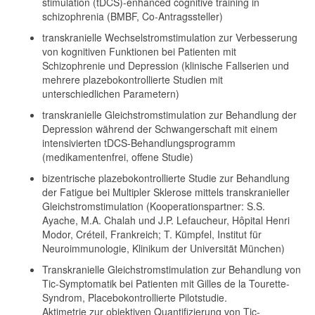
stimulation (tDCS)-enhanced cognitive training in
schizophrenia (BMBF, Co-Antragssteller)
transkranielle Wechselstromstimulation zur Verbesserung
von kognitiven Funktionen bei Patienten mit
Schizophrenie und Depression (klinische Fallserien und
mehrere plazebokontrollierte Studien mit
unterschiedlichen Parametern)
transkranielle Gleichstromstimulation zur Behandlung der
Depression während der Schwangerschaft mit einem
intensivierten tDCS-Behandlungsprogramm
(medikamentenfrei, offene Studie)
bizentrische plazebokontrollierte Studie zur Behandlung
der Fatigue bei Multipler Sklerose mittels transkranieller
Gleichstromstimulation (Kooperationspartner: S.S.
Ayache, M.A. Chalah und J.P. Lefaucheur, Hôpital Henri
Modor, Créteil, Frankreich; T. Kümpfel, Institut für
Neuroimmunologie, Klinikum der Universität München)
Transkranielle Gleichstromstimulation zur Behandlung von
Tic-Symptomatik bei Patienten mit Gilles de la Tourette-
Syndrom, Placebokontrollierte Pilotstudie.
Aktimetrie zur objektiven Quantifizierung von Tic-