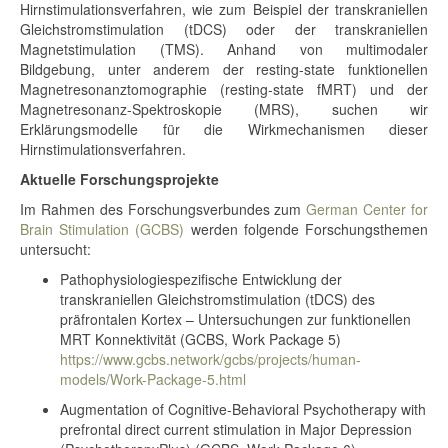
Hirnstimulationsverfahren, wie zum Beispiel der transkraniellen
Gleichstromstimulation (tDCS) oder der transkraniellen
Magnetstimulation (TMS). Anhand von multimodaler
Bildgebung, unter anderem der resting-state funktionellen
Magnetresonanztomographie (resting-state fMRT) und der
Magnetresonanz-Spektroskopie (MRS), suchen wir
Erklärungsmodelle für die Wirkmechanismen dieser
Hirnstimulationsverfahren.
Aktuelle Forschungsprojekte
Im Rahmen des Forschungsverbundes zum
German Center for
Brain Stimulation (GCBS)
werden folgende Forschungsthemen
untersucht:
Pathophysiologiespezifische Entwicklung der
transkraniellen Gleichstromstimulation (tDCS) des
präfrontalen Kortex – Untersuchungen zur funktionellen
MRT Konnektivität (GCBS, Work Package 5)
https://www.gcbs.network/gcbs/projects/human-
models/Work-Package-5.html
Augmentation of Cognitive-Behavioral Psychotherapy with
prefrontal direct current stimulation in Major Depression