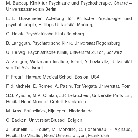
M. Bajbouj, Klinik für Psychiatrie und Psychotherapie, Charité –
Universitätsmedizin Berlin
E.-L. Brakemeier, Abteilung für Klinische Psychologie und
psychotherapie, Philipps-Universität Marburg
G. Hajak, Psychiatrische Klinik Bamberg
B. Langguth, Psychiatrische Klinik, Universität Regensburg
U. Herwig, Psychiatrische Klinik, Universität Zürich, Schweiz
A. Zangen, Weizmann Institute, Israel, Y. Levkovitz, Universität
von Tel Aviv, Israel
F. Fregni, Harvard Medical School, Boston, USA
F. di Michele, E. Romeo, A. Pasini, Tor Vergata Universität, Rom
S.S. Ayache, M.A. Chalah, J.P. Lefaucheur, Université Paris-Est,
Hôpital Henri Mondor, Créteil, Frankreich
M. Arns, Brainclinics, Nijmegen, Niederlande
C. Baeken, Universität Brüssel, Belgien
J. Brunelin, E. Poulet, M. Mondino, C. Fonteneau, P. Vignaud,
Hôpital Le Vinatier, Bron/ Université Lyon, Frankreich