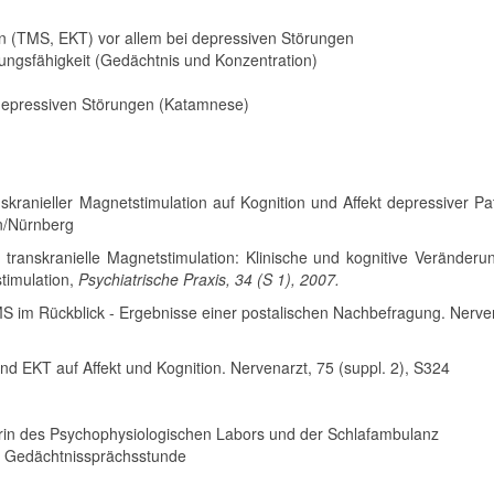
en (TMS, EKT) vor allem bei depressiven Störungen
tungsfähigkeit (Gedächtnis und Konzentration)
 depressiven Störungen (Katamnese)
nskranieller Magnetstimulation auf Kognition und Affekt depressiver Pa
en/Nürnberg
e transkranielle Magnetstimulation: Klinische und kognitive Veränderu
timulation,
Psychiatrische Praxis, 34 (S 1), 2007.
TMS im Rückblick - Ergebnisse einer postalischen Nachbefragung. Nerve
d EKT auf Affekt und Kognition. Nervenarzt, 75 (suppl. 2), S324
erin des Psychophysiologischen Labors und der Schlafambulanz
er Gedächtnissprächsstunde