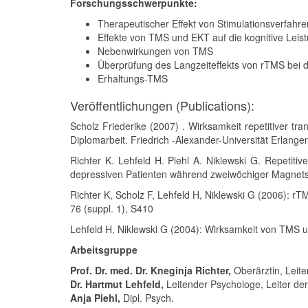
Forschungsschwerpunkte:
Therapeutischer Effekt von Stimulationsverfahr
Effekte von TMS und EKT auf die kognitive Leis
Nebenwirkungen von TMS
Überprüfung des Langzeiteffekts von rTMS bei
Erhaltungs-TMS
Veröffentlichungen (Publications):
Scholz Friederike (2007) . Wirksamkeit repetitiver tra
Diplomarbeit. Friedrich -Alexander-Universität Erlang
Richter K. Lehfeld H. Piehl A. Niklewski G. Repetitiv
depressiven Patienten während zweiwöchiger Magnets
Richter K, Scholz F, Lehfeld H, Niklewski G (2006): r
76 (suppl. 1), S410
Lehfeld H, Niklewski G (2004): Wirksamkeit von TMS un
Arbeitsgruppe
Prof. Dr. med. Dr. Kneginja Richter,
Oberärztin, Leit
Dr. Hartmut Lehfeld,
Leitender Psychologe, Leiter d
Anja Piehl,
Dipl. Psych.