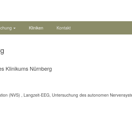
schung
Kliniken
Kontakt
rg
des Klinikums Nürnberg
lation (NVS) , Langzeit-EEG, Untersuchung des autonomen Nervensys