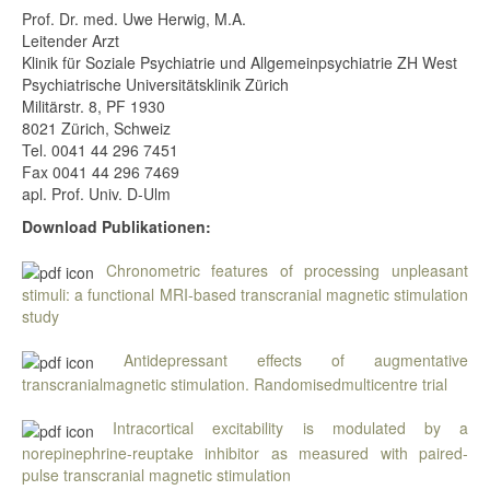
Prof. Dr. med. Uwe Herwig, M.A.
Leitender Arzt
Klinik für Soziale Psychiatrie und Allgemeinpsychiatrie ZH West
Psychiatrische Universitätsklinik Zürich
Militärstr. 8, PF 1930
8021 Zürich, Schweiz
Tel. 0041 44 296 7451
Fax 0041 44 296 7469
apl. Prof. Univ. D-Ulm
Download
Publikationen:
Chronometric features of processing unpleasant
stimuli: a functional MRI-based transcranial magnetic stimulation
study
Antidepressant effects of augmentative
transcranialmagnetic stimulation. Randomisedmulticentre trial
Intracortical excitability is modulated by a
norepinephrine-reuptake inhibitor as measured with paired-
pulse transcranial magnetic stimulation